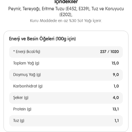
İçindekiler
Peynir, Tereyağı, Eritme Tuzu (E452, E339), Tuz ve Koruyucu
(E202),
Kuru Maddede en az %30 Süt Yağı İçerir.
Enerji ve Besin Öğeleri (100g için)
237 / 1020
* Enerji (kcal/kj)
15,0
Toplam Yağ (g)
9,0
Doymuş Yağ (g)
1,0
Karbonhidrat (g)
4,0
Şeker (g)
13,1
Protein (g)
1,1
Tuz (g)