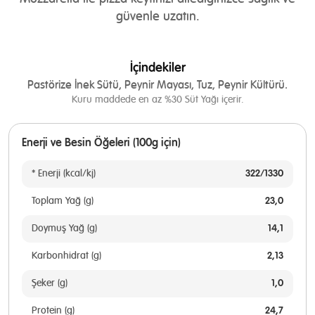
güvenle uzatın.
İçindekiler
Pastörize İnek Sütü, Peynir Mayası, Tuz, Peynir Kültürü.
Kuru maddede en az %30 Süt Yağı içerir.
Enerji ve Besin Öğeleri (100g için)
322/1330
* Enerji (kcal/kj)
23,0
Toplam Yağ (g)
14,1
Doymuş Yağ (g)
2,13
Karbonhidrat (g)
1,0
Şeker (g)
24,7
Protein (g)